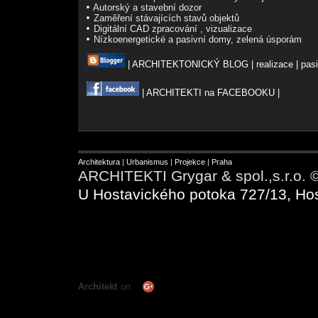
•
Autorský a stavební dozor
•
Zaměření stávajících stavů objektů
•
Digitální CAD zpracování , vizualizace
•
Nízkoenergetické a pasivní domy, zelená úsporám
| ARCHITEKTONICKÝ BLOG | realizace | pasiv
| ARCHITEKTI na FACEBOOKU |
« Předchozí
|
Další »
Architektura
|
Urbanismus
|
Projekce
|
Praha
ARCHITEKTI Grygar & spol.,s.r.o. 
U Hostavického potoka 727/13, Hos
Architekt
on